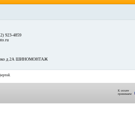
12) 923-4859
to.ru
рыленко д.2А ШИНОМОНТАЖ
фертой.
К оплате
принимаем: