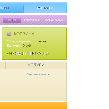
ЗЫВЫ
КОНТАКТЫ
Войти
Регистрация
|
Забыли пароль?
КОРЗИНА
У Вас в корзине:
0
товаров
На сумму:
0
руб.
ОФОРМИТЬ ПОКУПКУ
УСЛУГИ
Очистить фильтры