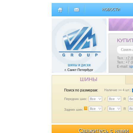
НОВОСТИ
КУПИ
Санкт-
Тел.:
+7 (
Тел.: +7 
E-mail:
s
г. Санкт-Петербург
ШИНЫ
Поиск по размерам:
Наличие >= 4 шт.:
Передних шин:
Все
/
Все
R
В
?
Все
/
Все
R
В
Задних шин:
Свяжитесь с нами