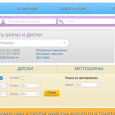
О КОМПАНИИ
СКИДКИ И АКЦИИ
ОТ
ТЬ ШИНЫ И ДИСКИ
Петербург
812) 921-9898
Розничные магазины
(812) 923-4859
Интернет магазин
pb@vmauto.ru
Доставка
ДИСКИ
МОТОШИНЫ
Runflat:
Поиск по автомобилю:
Марка:
Все
се
Сезон:
Все
Поиск
се
Шипы:
Все
азина шин и дисков www.spb.vmauto.ru в Санкт-