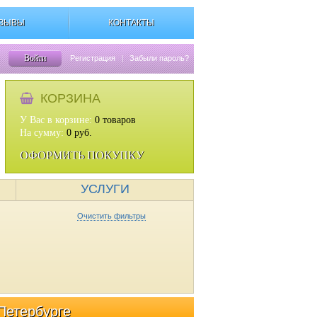
ЗЫВЫ
КОНТАКТЫ
Войти
Регистрация
|
Забыли пароль?
КОРЗИНА
У Вас в корзине:
0
товаров
На сумму:
0
руб.
ОФОРМИТЬ ПОКУПКУ
УСЛУГИ
Очистить фильтры
Петербурге