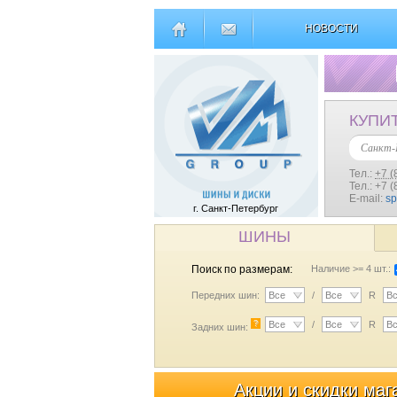
НОВОСТИ
КУПИ
Санкт-
Тел.:
+7 (
Тел.: +7 
E-mail:
s
г. Санкт-Петербург
ШИНЫ
Поиск по размерам:
Наличие >= 4 шт.:
Передних шин:
Все
/
Все
R
В
?
Все
/
Все
R
В
Задних шин:
Акции и скидки маг