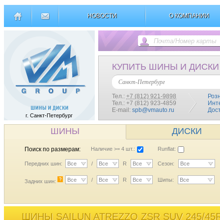
НОВОСТИ
О КОМПАНИИ
КУПИТЬ ШИНЫ И ДИСКИ
Санкт-Петербург
Тел.:
+7 (812) 921-9898
Роз
Тел.: +7 (812) 923-4859
Инт
E-mail:
spb@vmauto.ru
Дос
г. Санкт-Петербург
ШИНЫ
ДИСКИ
Поиск по размерам:
Наличие >= 4 шт.:
Runflat:
Передних шин:
Все
/
Все
R
Все
Сезон:
Все
?
Все
/
Все
R
Все
Шипы:
Все
Задних шин:
ШИНЫ SAILUN ATREZZO ZSR SUV 245/45