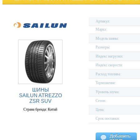
Артикул:
Марка:
Модель шины:
Размеры:
Индекс нагрузки:
Индекс скорости:
Расход топлива:
Торможение:
ШИНЫ
Уровень шума:
SAILUN ATREZZO
Сезон:
ZSR SUV
Страна бренда: Китай
Цена:
Срок поставки: