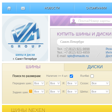
НОВОСТИ
О КОМПАНИИ
КУПИТЬ ШИНЫ И ДИСКИ
Санкт-Петербург
Тел.:
+7 (812) 921-9898
Роз
Тел.: +7 (812) 923-4859
Инт
E-mail:
spb@vmauto.ru
Дос
г. Санкт-Петербург
ШИНЫ
ДИСКИ
Поиск по размерам:
Наличие >= 4 шт.:
Runflat:
Передних шин:
Все
/
Все
R
Все
Сезон:
Все
?
Все
/
Все
R
Все
Шипы:
Все
Задних шин:
ШИНЫ NEXEN