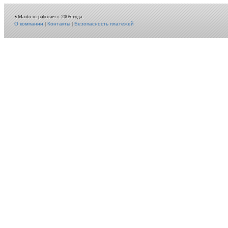
VMauto.ru работает с 2005 года.
О компании
|
Контакты
|
Безопасность платежей