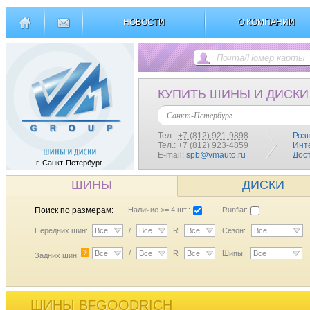
НОВОСТИ
О КОМПАНИИ
КУПИТЬ ШИНЫ И ДИСКИ
Санкт-Петербург
Тел.:
+7 (812) 921-9898
Роз
Тел.: +7 (812) 923-4859
Инт
E-mail:
spb@vmauto.ru
Дос
г. Санкт-Петербург
ШИНЫ
ДИСКИ
Поиск по размерам:
Наличие >= 4 шт.:
Runflat:
Передних шин:
Все
/
Все
R
Все
Сезон:
Все
?
Все
/
Все
R
Все
Шипы:
Все
Задних шин:
ШИНЫ BFGOODRICH