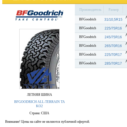
Производитель
Размер
BFGoodrich
31/10,5R15
BFGoodrich
225/75R16
BFGoodrich
245/75R16
BFGoodrich
265/70R16
BFGoodrich
225/70R17
BFGoodrich
285/70R17
ЛЕТНЯЯ ШИНА
BFGOODRICH ALL-TERRAIN TA
KO2
Страна: США
Внимание! Цены на сайте не являются публичной офертой.